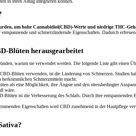
ten in Ihren Alltag integrieren können.
?
 wurden, um hohe Cannabidiol(CBD)-Werte und niedrige THC-Geha
entspannende und schmerzlindernde Eigenschaften. Dadurch erfreuen s
D-Blüten herausgearbeitet
nden, warum sie verwendet werden. Die folgende Liste gibt einen Üb
BD-Blüten verwenden, ist die Linderung von Schmerzen. Studien ha
e zu herkömmlichen Schmerzmitteln macht.
ten als eine Möglichkeit, ihre Ängste und den stressbedingter Anspa
ll wäre.
lüten ist die Verbesserung des Schlafs. Durch ihre entspannenden Eff
hemmenden Eigenschaften wird CBD zunehmend in der Hautpflege ver
Sativa?