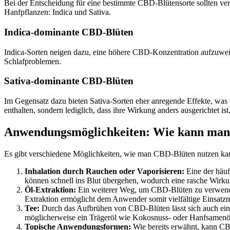
Bei der Entscheidung für eine bestimmte CBD-Blütensorte sollten ver
Hanfpflanzen: Indica und Sativa.
Indica-dominante CBD-Blüten
Indica-Sorten neigen dazu, eine höhere CBD-Konzentration aufzuweis
Schlafproblemen.
Sativa-dominante CBD-Blüten
Im Gegensatz dazu bieten Sativa-Sorten eher anregende Effekte, was
enthalten, sondern lediglich, dass ihre Wirkung anders ausgerichtet ist
Anwendungsmöglichkeiten: Wie kann ma
Es gibt verschiedene Möglichkeiten, wie man CBD-Blüten nutzen ka
Inhalation durch Rauchen oder Vaporisieren:
Eine der häuf
können schnell ins Blut übergehen, wodurch eine rasche Wirku
Öl-Extraktion:
Ein weiterer Weg, um CBD-Blüten zu verwenden
Extraktion ermöglicht dem Anwender somit vielfältige Einsatzm
Tee:
Durch das Aufbrühen von CBD-Blüten lässt sich auch ein T
möglicherweise ein Trägeröl wie Kokosnuss- oder Hanfsamenöl
Topische Anwendungsformen:
Wie bereits erwähnt, kann CB