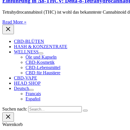
Einführung in Δ8-THCV: Delta-8-Tetrahydrocannabi
Tetrahydrocannabinol (THC) ist wohl das bekannteste Cannabinoid der
Read More »
CBD-BLÜTEN
HASH & KONZENTRATE
WELLNESS
Öle und Kapseln
CBD-Kosmetik
CBD-Lebensmittel
CBD für Haustiere
CBD-VAPE
HEAD SHOP
Deutsch
Français
Español
Suchen nach:
Warenkorb