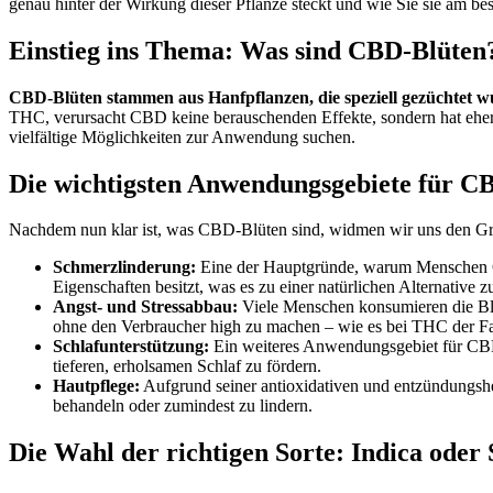
genau hinter der Wirkung dieser Pflanze steckt und wie Sie sie am bes
Einstieg ins Thema: Was sind CBD-Blüten
CBD-Blüten stammen aus Hanfpflanzen, die speziell gezüchtet
THC, verursacht CBD keine berauschenden Effekte, sondern hat eher 
vielfältige Möglichkeiten zur Anwendung suchen.
Die wichtigsten Anwendungsgebiete für CB
Nachdem nun klar ist, was CBD-Blüten sind, widmen wir uns den Grü
Schmerzlinderung:
Eine der Hauptgründe, warum Menschen C
Eigenschaften besitzt, was es zu einer natürlichen Alternativ
Angst- und Stressabbau:
Viele Menschen konsumieren die Blü
ohne den Verbraucher high zu machen – wie es bei THC der Fa
Schlafunterstützung:
Ein weiteres Anwendungsgebiet für CBD-B
tieferen, erholsamen Schlaf zu fördern.
Hautpflege:
Aufgrund seiner antioxidativen und entzündungs
behandeln oder zumindest zu lindern.
Die Wahl der richtigen Sorte: Indica oder 