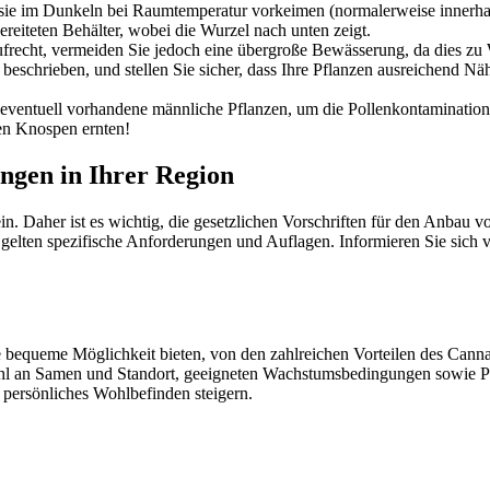
e sie im Dunkeln bei Raumtemperatur vorkeimen (normalerweise innerha
reiteten Behälter, wobei die Wurzel nach unten zeigt.
recht, vermeiden Sie jedoch eine übergroße Bewässerung, da dies zu 
schrieben, und stellen Sie sicher, dass Ihre Pflanzen ausreichend Nähr
 eventuell vorhandene männliche Pflanzen, um die Pollenkontamination
en Knospen ernten!
ngen in Ihrer Region
n. Daher ist es wichtig, die gesetzlichen Vorschriften für den Anbau v
en spezifische Anforderungen und Auflagen. Informieren Sie sich vor 
bequeme Möglichkeit bieten, von den zahlreichen Vorteilen des Cannab
swahl an Samen und Standort, geeigneten Wachstumsbedingungen sowie
persönliches Wohlbefinden steigern.