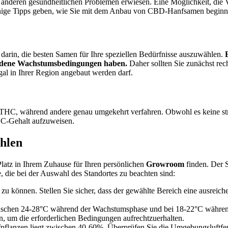
anderen gesundheitlichen Problemen erwiesen. Eine Möglichkeit, die V
einige Tipps geben, wie Sie mit dem Anbau von CBD-Hanfsamen begin
darin, die besten Samen für Ihre speziellen Bedürfnisse auszuwählen.
iedene Wachstumsbedingungen haben.
Daher sollten Sie zunächst rec
egal in Ihrer Region angebaut werden darf.
C, während andere genau umgekehrt verfahren. Obwohl es keine strik
HC-Gehalt aufzuweisen.
hlen
latz in Ihrem Zuhause für Ihren persönlichen
Growroom
finden. Der S
, die bei der Auswahl des Standortes zu beachten sind:
u können. Stellen Sie sicher, dass der gewählte Bereich eine ausreich
ischen 24-28°C während der Wachstumsphase und bei 18-22°C während d
n, um die erforderlichen Bedingungen aufrechtzuerhalten.
pflanzen liegt zwischen 40-60%. Überprüfen Sie die Umgebungsluftfeuch