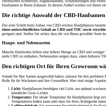
chronischen Schmerzen, Angstzuständen, Schlafstörungen und vielen 
Hanfsamen in Ihrem Zuhause. In diesem Artikel werden wir Ihnen 
Die richtige Auswahl der CBD-Hanfsamen
Der erste Schritt beim Anbau von CBD-reichen Hanfpflanzen besteht 
einen unterschiedlichen Gehalt an CBD und THC sowie versch
geeignet sind. Stellen Sie sicher, dass die von Ihnen gewählte Sorte l
Haupt- und Nebensorten
Manche Hanfsorten liefern eine höhere Menge an CBD und weniger TH
mehr CBD zu enthalten. Nebensorten neigen dazu, einen höheren T
Den richtigen Ort für Ihren Growroom wä
Sobald Sie Ihre Samen ausgewählt haben, müssen Sie den perfekten P
Rolle für ihr Wachstum und ihre Gesundheit. Hier sind einige Aspekte
Licht:
Hanfpflanzen benötigen viel Licht, um optimal wachsen z
künstliche Grow-Lichter.
Temperatur:
Die ideale Temperatur für Hanfpflanzen liegt zw
Temperaturen halten kann oder dass Sie Heiz-/Kühlgeräte habe
Luftfeuchtigkeit:
Ein geeigneter Feuchtigkeitsbereich für Hanf