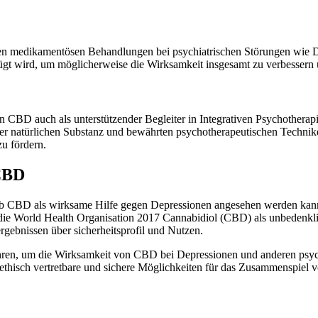
nden medikamentösen Behandlungen bei psychiatrischen Störungen wie 
gt wird, um möglicherweise die Wirksamkeit insgesamt zu verbessern
CBD auch als unterstützender Begleiter in Integrativen Psychotherap
r natürlichen Substanz und bewährten psychotherapeutischen Technike
u fördern.
 CBD
, ob CBD als wirksame Hilfe gegen Depressionen angesehen werden kann
ie World Health Organisation 2017 Cannabidiol (CBD) als unbedenklich
gebnissen über sicherheitsprofil und Nutzen.
führen, um die Wirksamkeit von CBD bei Depressionen und anderen ps
um ethisch vertretbare und sichere Möglichkeiten für das Zusammenspi