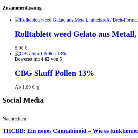
Zusammenfassung
Rolltablett weed Gelato aus Metall,
8,90
€
Bewertet mit
4.63
von 5
CBG Skuff Pollen 13%
Ab
1,80
€
/g
Social Media
Nachrichten
THCBD: Ein neues Cannabinoid – Wie es funktioniert 