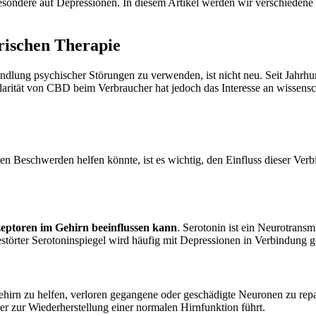
sondere auf Depressionen. In diesem Artikel werden wir verschiedene 
rischen Therapie
dlung psychischer Störungen zu verwenden, ist nicht neu. Seit Jahrh
rität von CBD beim Verbraucher hat jedoch das Interesse an wissensc
en Beschwerden helfen könnte, ist es wichtig, den Einfluss dieser Ver
zeptoren im Gehirn beeinflussen kann
. Serotonin ist ein Neurotransmi
törter Serotoninspiegel wird häufig mit Depressionen in Verbindung g
hirn zu helfen, verloren gegangene oder geschädigte Neuronen zu repar
 er zur Wiederherstellung einer normalen Hirnfunktion führt.