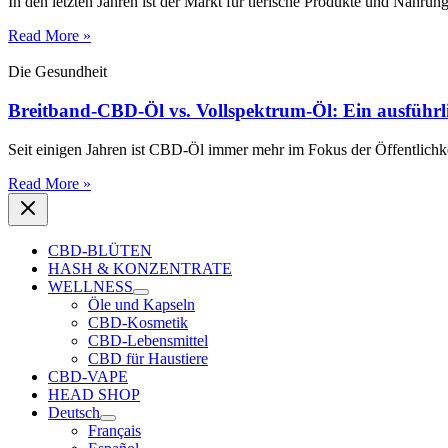
In den letzten Jahren ist der Markt für tierische Produkte und Nahr
Read More »
Die Gesundheit
Breitband-CBD-Öl vs. Vollspektrum-Öl: Ein ausführli
Seit einigen Jahren ist CBD-Öl immer mehr im Fokus der Öffentlichke
Read More »
CBD-BLÜTEN
HASH & KONZENTRATE
WELLNESS
Öle und Kapseln
CBD-Kosmetik
CBD-Lebensmittel
CBD für Haustiere
CBD-VAPE
HEAD SHOP
Deutsch
Français