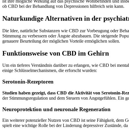
ist ihre mögliche Wirkung auf das psychische Wohlbefinden und insbe
ob CBD bei der Behandlung von Depressionen hilfreich sein kann.
Naturkundige Alternativen in der psychiat
Die Idee, natürliche Substanzen wie CBD zur Vorbeugung oder Behan
Stimmung zu verbessern oder Ängste abzubauen. Die steigende Popula
genauere Beurteilung der möglichen Vorteile ermöglichen sollen.
Funktionsweise von CBD im Gehirn
Um ein tieferes Verständnis darüber zu erlangen, wie CBD bei mental
einige Schlüsselmechanismen, die erforscht wurden:
Serotonin-Rezeptoren
Studien haben gezeigt, dass CBD die Aktivität von Serotonin-Re
der Stimmungsregulation und dem Steuern von Angstgefühlen. Ein ges
Neuroprotektion und neuronale Regeneration
Ein weiterer potenzieller Nutzen von CBD ist seine Fähigkeit, dem Ge
spielt eine wichtige Rolle bei der Linderung depressiver Zustände, da