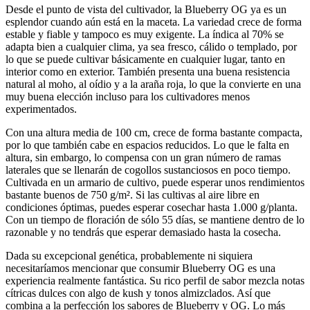
Desde el punto de vista del cultivador, la Blueberry OG ya es un
esplendor cuando aún está en la maceta. La variedad crece de forma
estable y fiable y tampoco es muy exigente. La índica al 70% se
adapta bien a cualquier clima, ya sea fresco, cálido o templado, por
lo que se puede cultivar básicamente en cualquier lugar, tanto en
interior como en exterior. También presenta una buena resistencia
natural al moho, al oídio y a la araña roja, lo que la convierte en una
muy buena elección incluso para los cultivadores menos
experimentados.
Con una altura media de 100 cm, crece de forma bastante compacta,
por lo que también cabe en espacios reducidos. Lo que le falta en
altura, sin embargo, lo compensa con un gran número de ramas
laterales que se llenarán de cogollos sustanciosos en poco tiempo.
Cultivada en un armario de cultivo, puede esperar unos rendimientos
bastante buenos de 750 g/m². Si las cultivas al aire libre en
condiciones óptimas, puedes esperar cosechar hasta 1.000 g/planta.
Con un tiempo de floración de sólo 55 días, se mantiene dentro de lo
razonable y no tendrás que esperar demasiado hasta la cosecha.
Dada su excepcional genética, probablemente ni siquiera
necesitaríamos mencionar que consumir Blueberry OG es una
experiencia realmente fantástica. Su rico perfil de sabor mezcla notas
cítricas dulces con algo de kush y tonos almizclados. Así que
combina a la perfección los sabores de Blueberry y OG. Lo más