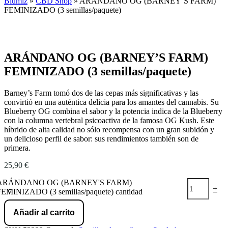
Blumiz
»
CBD Shop
»
ARÁNDANO OG (BARNEY’S FARM)
FEMINIZADO (3 semillas/paquete)
ARÁNDANO OG (BARNEY’S FARM)
FEMINIZADO (3 semillas/paquete)
Barney’s Farm tomó dos de las cepas más significativas y las
convirtió en una auténtica delicia para los amantes del cannabis. Su
Blueberry OG combina el sabor y la potencia indica de la Blueberry
con la columna vertebral psicoactiva de la famosa OG Kush. Este
híbrido de alta calidad no sólo recompensa con un gran subidón y
un delicioso perfil de sabor: sus rendimientos también son de
primera.
25,90
€
ARÁNDANO OG (BARNEY'S FARM)
-
+
FEMINIZADO (3 semillas/paquete) cantidad
Añadir al carrito