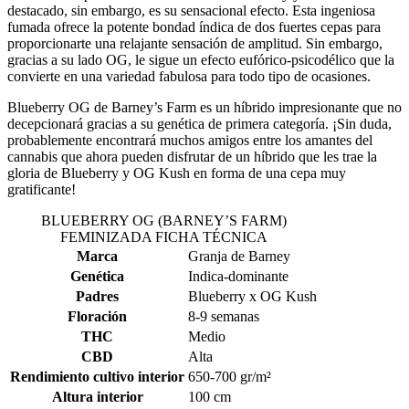
destacado, sin embargo, es su sensacional efecto. Esta ingeniosa
fumada ofrece la potente bondad índica de dos fuertes cepas para
proporcionarte una relajante sensación de amplitud. Sin embargo,
gracias a su lado OG, le sigue un efecto eufórico-psicodélico que la
convierte en una variedad fabulosa para todo tipo de ocasiones.
Blueberry OG de Barney’s Farm es un híbrido impresionante que no
decepcionará gracias a su genética de primera categoría. ¡Sin duda,
probablemente encontrará muchos amigos entre los amantes del
cannabis que ahora pueden disfrutar de un híbrido que les trae la
gloria de Blueberry y OG Kush en forma de una cepa muy
gratificante!
BLUEBERRY OG (BARNEY’S FARM)
FEMINIZADA FICHA TÉCNICA
Marca
Granja de Barney
Genética
Indica-dominante
Padres
Blueberry x OG Kush
Floración
8-9 semanas
THC
Medio
CBD
Alta
Rendimiento cultivo interior
650-700 gr/m²
Altura interior
100 cm