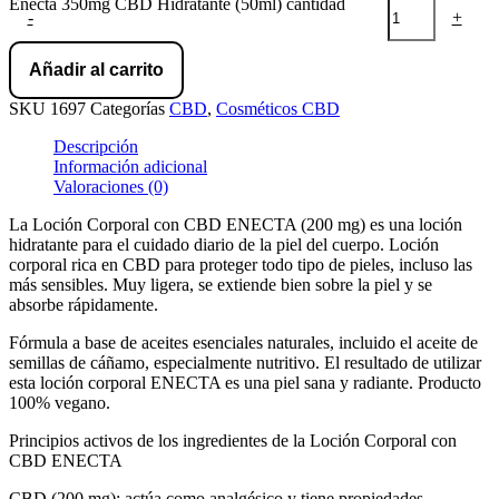
Enecta 350mg CBD Hidratante (50ml) cantidad
-
+
Añadir al carrito
SKU
1697
Categorías
CBD
,
Cosméticos CBD
Descripción
Información adicional
Valoraciones (0)
La Loción Corporal con CBD ENECTA (200 mg) es una loción
hidratante para el cuidado diario de la piel del cuerpo. Loción
corporal rica en CBD para proteger todo tipo de pieles, incluso las
más sensibles. Muy ligera, se extiende bien sobre la piel y se
absorbe rápidamente.
Fórmula a base de aceites esenciales naturales, incluido el aceite de
semillas de cáñamo, especialmente nutritivo. El resultado de utilizar
esta loción corporal ENECTA es una piel sana y radiante. Producto
100% vegano.
Principios activos de los ingredientes de la Loción Corporal con
CBD ENECTA
CBD (200 mg): actúa como analgésico y tiene propiedades