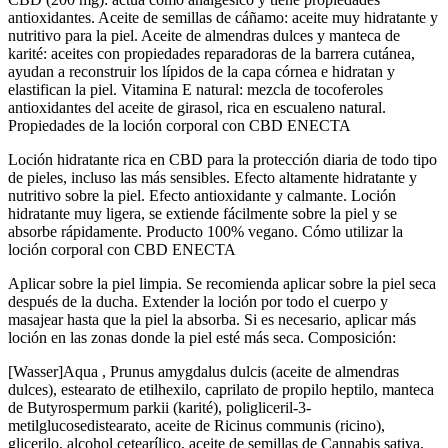
antioxidantes. Aceite de semillas de cáñamo: aceite muy hidratante y
nutritivo para la piel. Aceite de almendras dulces y manteca de
karité: aceites con propiedades reparadoras de la barrera cutánea,
ayudan a reconstruir los lípidos de la capa córnea e hidratan y
elastifican la piel. Vitamina E natural: mezcla de tocoferoles
antioxidantes del aceite de girasol, rica en escualeno natural.
Propiedades de la loción corporal con CBD ENECTA
Loción hidratante rica en CBD para la protección diaria de todo tipo
de pieles, incluso las más sensibles. Efecto altamente hidratante y
nutritivo sobre la piel. Efecto antioxidante y calmante. Loción
hidratante muy ligera, se extiende fácilmente sobre la piel y se
absorbe rápidamente. Producto 100% vegano. Cómo utilizar la
loción corporal con CBD ENECTA
Aplicar sobre la piel limpia. Se recomienda aplicar sobre la piel seca
después de la ducha. Extender la loción por todo el cuerpo y
masajear hasta que la piel la absorba. Si es necesario, aplicar más
loción en las zonas donde la piel esté más seca. Composición:
[Wasser]Aqua , Prunus amygdalus dulcis (aceite de almendras
dulces), estearato de etilhexilo, caprilato de propilo heptilo, manteca
de Butyrospermum parkii (karité), poligliceril-3-
metilglucosedistearato, aceite de Ricinus communis (ricino),
glicerilo, alcohol cetearílico, aceite de semillas de Cannabis sativa,