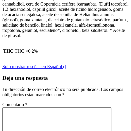
cannabidiol, cera de Copernicia cerifera (carnauba), [Duft] tocoferol,
1,2-hexanodiol, caprilil glicol, aceite de ricino hidrogenado, goma
de acacia senegalesa, aceite de semilla de Helianthus annuus
(girasol), goma xantana, diacetato de glutamato tetrasódico, parfum ,
salicilato de bencilo, linalol, hexil canela, alfa-isometilionona,
tropolona, geraniol, escualeno*, citronelol, beta-sitosterol. * Aceite
de girasol.
THC
THC <0.2%
Solo mostrar reseñas en Español ()
Deja una respuesta
Tu dirección de correo electrónico no será publicada.
Los campos
obligatorios están marcados con
*
Comentario
*