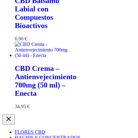
CBD Bálsamo
Labial con
Compuestos
Bioactivos
6,90
€
CBD Crema –
Antienvejecimiento
700mg (50 ml) –
Enecta
34,95
€
FLORES CBD
HACHIS Y CONCENTRADOS