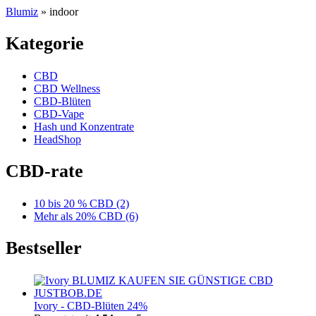
Blumiz
»
indoor
Kategorie
CBD
CBD Wellness
CBD-Blüten
CBD-Vape
Hash und Konzentrate
HeadShop
CBD-rate
10 bis 20 % CBD
(2)
Mehr als 20% CBD
(6)
Bestseller
Ivory - CBD-Blüten 24%