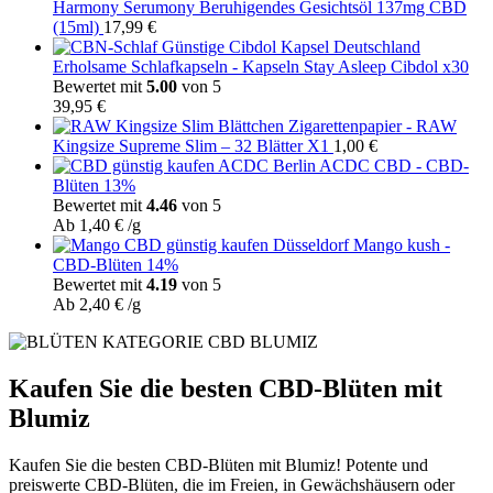
Harmony Serumony Beruhigendes Gesichtsöl 137mg CBD
(15ml)
17,99
€
Erholsame Schlafkapseln - Kapseln Stay Asleep Cibdol x30
Bewertet mit
5.00
von 5
39,95
€
Zigarettenpapier - RAW
Kingsize Supreme Slim – 32 Blätter X1
1,00
€
ACDC CBD - CBD-
Blüten 13%
Bewertet mit
4.46
von 5
Ab
1,40
€
/g
Mango kush -
CBD-Blüten 14%
Bewertet mit
4.19
von 5
Ab
2,40
€
/g
Kaufen Sie die besten CBD-Blüten mit
Blumiz
Kaufen Sie die besten CBD-Blüten mit Blumiz! Potente und
preiswerte CBD-Blüten, die im Freien, in Gewächshäusern oder