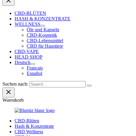
CBD-BLÜTEN
HASH & KONZENTRATE
WELLNESS
Öle und Kapseln
CBD-Kosmetik
CBD-Lebensmittel
CBD für Haustiere
CBD-VAPE
HEAD SHOP
Deutsch
Français
Español
Suchen nach:
Warenkorb
CBD-Blüten
Hash & Konzentrate
CBD Wellness