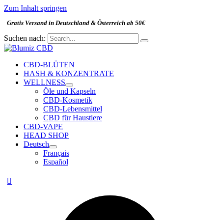
Zum Inhalt springen
Gratis Versand in Deutschland & Österreich ab 50€
Suchen nach:
CBD-BLÜTEN
HASH & KONZENTRATE
WELLNESS
Öle und Kapseln
CBD-Kosmetik
CBD-Lebensmittel
CBD für Haustiere
CBD-VAPE
HEAD SHOP
Deutsch
Français
Español