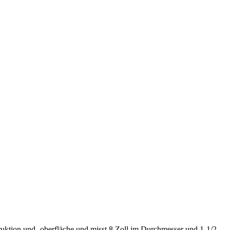
ruktion und -oberfläche und misst 8 Zoll im Durchmesser und 1-1/2