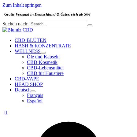
Zum Inhalt springen
Gratis Versand in Deutschland & Österreich ab 50€
Suchen nach:
CBD-BLÜTEN
HASH & KONZENTRATE
WELLNESS
Öle und Kapseln
CBD-Kosmetik
CBD-Lebensmittel
CBD für Haustiere
CBD-VAPE
HEAD SHOP
Deutsch
Français
Español