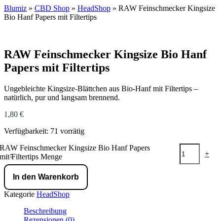
Blumiz
»
CBD Shop
»
HeadShop
»
RAW Feinschmecker Kingsize
Bio Hanf Papers mit Filtertips
RAW Feinschmecker Kingsize Bio Hanf
Papers mit Filtertips
Ungebleichte Kingsize-Blättchen aus Bio-Hanf mit Filtertips –
natürlich, pur und langsam brennend.
1,80
€
Verfügbarkeit:
71 vorrätig
RAW Feinschmecker Kingsize Bio Hanf Papers
-
+
mit Filtertips Menge
In den Warenkorb
Kategorie
HeadShop
Beschreibung
Rezensionen (0)