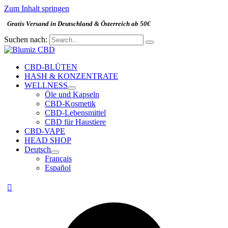
Zum Inhalt springen
Gratis Versand in Deutschland & Österreich ab 50€
Suchen nach:
CBD-BLÜTEN
HASH & KONZENTRATE
WELLNESS
Öle und Kapseln
CBD-Kosmetik
CBD-Lebensmittel
CBD für Haustiere
CBD-VAPE
HEAD SHOP
Deutsch
Français
Español