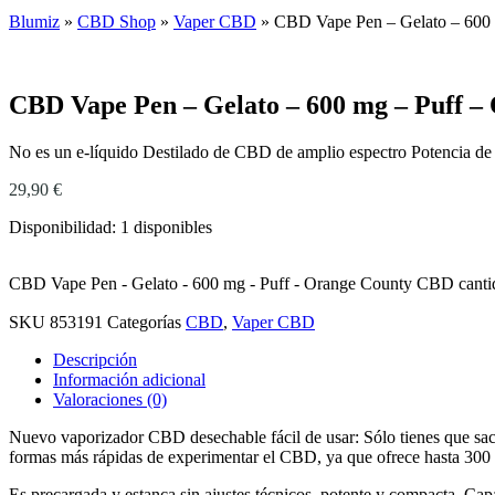
Blumiz
»
CBD Shop
»
Vaper CBD
»
CBD Vape Pen – Gelato – 600
CBD Vape Pen – Gelato – 600 mg – Puff 
No es un e-líquido Destilado de CBD de amplio espectro Potencia d
29,90
€
Disponibilidad:
1 disponibles
CBD Vape Pen - Gelato - 600 mg - Puff - Orange County CBD canti
SKU
853191
Categorías
CBD
,
Vaper CBD
Descripción
Información adicional
Valoraciones (0)
Nuevo vaporizador CBD desechable fácil de usar: Sólo tienes que sa
formas más rápidas de experimentar el CBD, ya que ofrece hasta 300 
Es precargada y estanca sin ajustes técnicos, potente y compacta. C