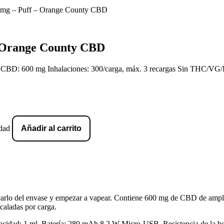
 mg – Puff – Orange County CBD
– Orange County CBD
e CBD: 600 mg Inhalaciones: 300/carga, máx. 3 recargas Sin THC/VG/P
dad
Añadir al carrito
carlo del envase y empezar a vapear. Contiene 600 mg de CBD de ampl
caladas por carga.
apacidad: 1 ml. Batería: 280 mAh 8,2 W Micro-USB. Resistencia de la 