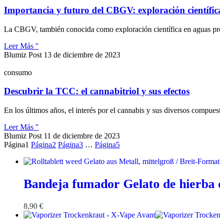
Importancia y futuro del CBGV: exploración científic
La CBGV, también conocida como exploración científica en aguas pro
Leer Más "
Blumiz Post
13 de diciembre de 2023
consumo
Descubrir la TCC: el cannabitriol y sus efectos
En los últimos años, el interés por el cannabis y sus diversos compu
Leer Más "
Blumiz Post
11 de diciembre de 2023
Página
1
Página
2
Página
3
…
Página
5
Bandeja fumador Gelato de hierba 
8,90
€