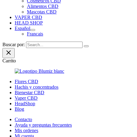
Cosméticos CBD
Alimentos CBD
Mascotas CBD
VAPER CBD
HEAD SHOP
Español
Français
Buscar por:
Carrito
Flores CBD
Hachis y concentrados
Bienestar CBD
Vaper CBD
HeadShop
Blog
Contacto
Ayuda y preguntas frecuentes
Mis ordenes
Mi cuenta