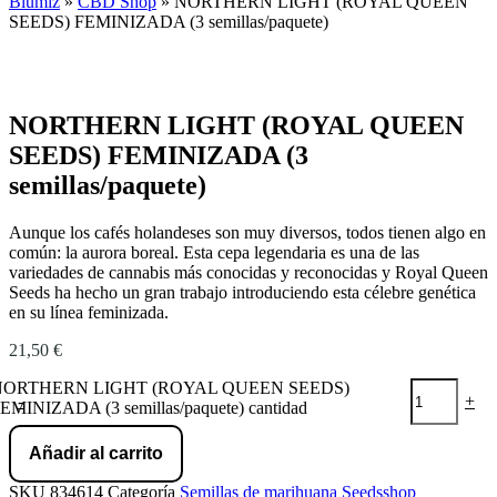
Blumiz
»
CBD Shop
»
NORTHERN LIGHT (ROYAL QUEEN
SEEDS) FEMINIZADA (3 semillas/paquete)
NORTHERN LIGHT (ROYAL QUEEN
SEEDS) FEMINIZADA (3
semillas/paquete)
Aunque los cafés holandeses son muy diversos, todos tienen algo en
común: la aurora boreal. Esta cepa legendaria es una de las
variedades de cannabis más conocidas y reconocidas y Royal Queen
Seeds ha hecho un gran trabajo introduciendo esta célebre genética
en su línea feminizada.
21,50
€
NORTHERN LIGHT (ROYAL QUEEN SEEDS)
-
+
EMINIZADA (3 semillas/paquete) cantidad
Añadir al carrito
SKU
834614
Categoría
Semillas de marihuana Seedsshop