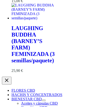
15,00
€
LAUGHING
BUDDHA
(BARNEY’S
FARM)
FEMINIZADA (3
semillas/paquete)
25,90
€
FLORES CBD
HACHIS Y CONCENTRADOS
BIENESTAR CBD
Aceites y cápsulas CBD