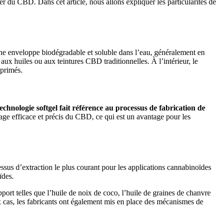
er du CBD. Dans cet article, nous allons expliquer les particularités de
une enveloppe biodégradable et soluble dans l’eau, généralement en
ux huiles ou aux teintures CBD traditionnelles. À l’intérieur, le
mprimés.
echnologie softgel fait référence au processus de fabrication de
sage efficace et précis du CBD, ce qui est un avantage pour les
sus d’extraction le plus courant pour les applications cannabinoïdes
ïdes.
pport telles que l’huile de noix de coco, l’huile de graines de chanvre
cas, les fabricants ont également mis en place des mécanismes de