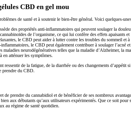
 gélules CBD en gel mou
oblèmes de santé et à soutenir le bien-être général. Voici quelques-unes
ède des propriétés anti-inflammatoires qui peuvent soulager la douleur 
cannabinoïdes de l’organisme, ce qui lui confère des effets apaisants et r
elaxantes, le CBD peut aider à lutter contre les troubles du sommeil et 
nti-inflammatoires, le CBD peut également contribuer à soulager l’acné e
les maladies neurodégénératives telles que la maladie d’Alzheimer, la ma
u à en atténuer les symptômes.
nt ressentir de la fatigue, de la diarrhée ou des changements d’appétit s
 de prendre du CBD.
t de prendre du cannabidiol et de bénéficier de ses nombreux avantages
si bien aux débutants qu’aux utilisateurs expérimentés. Que ce soit pour s
x au régime de santé quotidien.