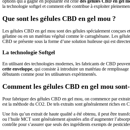
options qui a gagné en popularité est celle
des gélules CBD en gel m
la technologie softgel et comment elle contribue à exploiter pleinemen
Que sont les gélules CBD en gel mou ?
Les gélules CBD en gel mou sont des gélules spécialement conçues et r
gélatine ou en un matériau végétal comme le carraghénane. Les gélules 
CBD se présente sous la forme d’une solution huileuse qui est direct
La technologie Softgel
En utilisant des technologies modernes, les fabricants de CBD peuvent 
cette enveloppe
, qui consiste à introduire un matériau de remplissage
débutants comme pour les utilisateurs expérimentés.
Comment les gélules CBD en gel mou sont-e
Pour fabriquer des gélules CBD en gel mou, on commence par extraire 
est la méthode du CO2. De tels extraits sont généralement riches en C
Une fois qu’un extrait de haute qualité a été obtenu, il peut être trans
ou l’huile MCT sont généralement ajoutées afin d’augmenter l’absorp
contrôle pour s’assurer que seuls des ingrédients exempts de pesticides 