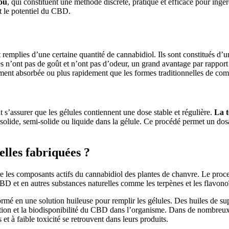
ou
, qui constituent une méthode discrète, pratique et efficace pour ingér
t le potentiel du CBD.
emplies d’une certaine quantité de cannabidiol. Ils sont constitués d’
n’ont pas de goût et n’ont pas d’odeur, un grand avantage par rapport a
ement absorbée ou plus rapidement que les formes traditionnelles de co
s’assurer que les gélules contiennent une dose stable et régulière.
La t
 solide, semi-solide ou liquide dans la gélule. Ce procédé permet un do
lles fabriquées ?
les composants actifs du cannabidiol des plantes de chanvre. Le proces
BD et en autres substances naturelles comme les terpènes et les flavono
formé en une solution huileuse pour remplir les gélules. Des huiles de su
tion et la biodisponibilité du CBD dans l’organisme. Dans de nombreux 
et à faible toxicité se retrouvent dans leurs produits.