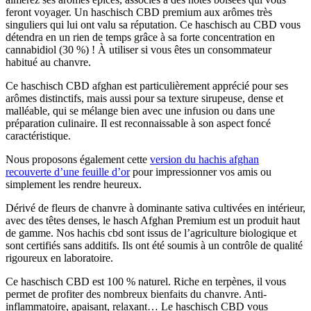
feront voyager. Un haschisch CBD premium aux arômes très
singuliers qui lui ont valu sa réputation. Ce haschisch au CBD vous
détendra en un rien de temps grâce à sa forte concentration en
cannabidiol (30 %) ! À utiliser si vous êtes un consommateur
habitué au chanvre.
Ce haschisch CBD afghan est particulièrement apprécié pour ses
arômes distinctifs, mais aussi pour sa texture sirupeuse, dense et
malléable, qui se mélange bien avec une infusion ou dans une
préparation culinaire. Il est reconnaissable à son aspect foncé
caractéristique.
Nous proposons également cette
version du hachis afghan
recouverte d’une feuille d’or
pour impressionner vos amis ou
simplement les rendre heureux.
Dérivé de fleurs de chanvre à dominante sativa cultivées en intérieur,
avec des têtes denses, le hasch Afghan Premium est un produit haut
de gamme. Nos hachis cbd sont issus de l’agriculture biologique et
sont certifiés sans additifs. Ils ont été soumis à un contrôle de qualité
rigoureux en laboratoire.
Ce haschisch CBD est 100 % naturel. Riche en terpènes, il vous
permet de profiter des nombreux bienfaits du chanvre. Anti-
inflammatoire, apaisant, relaxant… Le haschisch CBD vous