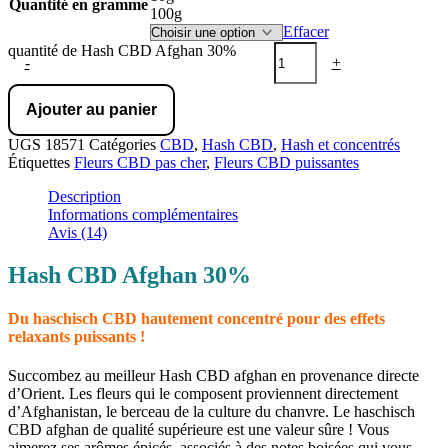
Quantité en gramme
100g
Effacer
quantité de Hash CBD Afghan 30%
-
+
Ajouter au panier
UGS
18571
Catégories
CBD
,
Hash CBD
,
Hash et concentrés
Étiquettes
Fleurs CBD pas cher
,
Fleurs CBD puissantes
Description
Informations complémentaires
Avis (14)
Hash CBD Afghan 30%
Du haschisch CBD hautement concentré pour des effets
relaxants puissants !
Succombez au meilleur Hash CBD afghan en provenance directe
d’Orient. Les fleurs qui le composent proviennent directement
d’Afghanistan, le berceau de la culture du chanvre. Le haschisch
CBD afghan de qualité supérieure est une valeur sûre ! Vous
aimerez ses arômes épicés, associés à des notes boisées qui vous