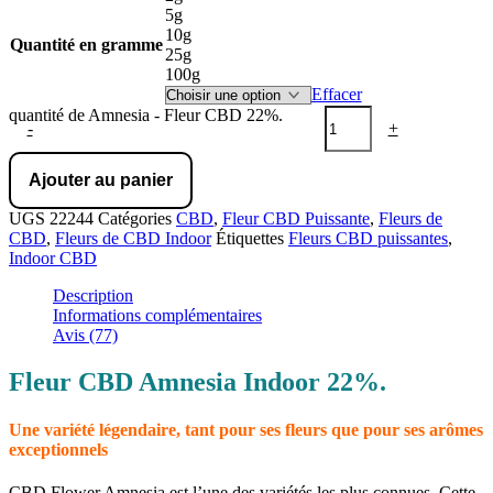
5g
10g
Quantité en gramme
25g
100g
Effacer
quantité de Amnesia - Fleur CBD 22%.
-
+
Ajouter au panier
UGS
22244
Catégories
CBD
,
Fleur CBD Puissante
,
Fleurs de
CBD
,
Fleurs de CBD Indoor
Étiquettes
Fleurs CBD puissantes
,
Indoor CBD
Description
Informations complémentaires
Avis (77)
Fleur CBD Amnesia Indoor 22%.
Une variété légendaire, tant pour ses fleurs que pour ses arômes
exceptionnels
CBD Flower Amnesia est l’une des variétés les plus connues. Cette