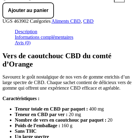
Ajouter au panier
UGS
463902
Catégories
Aliments CBD
,
CBD
Description
Informations complémentaires
Avis (0)
Vers de caoutchouc CBD du comté
d’Orange
Savourez le goût nostalgique de nos vers de gomme enrichis d’un
large spectre de CBD. Chaque sachet contient de délicieux vers de
gomme qui offrent une expérience CBD efficace et agréable.
Caractéristiques :
Teneur totale en CBD par paquet :
400 mg
Teneur en CBD par ver :
20 mg
Nombre de vers en caoutchouc par paquet :
20
Poids de l’emballage :
160 g
Sans THC
Un large spectre