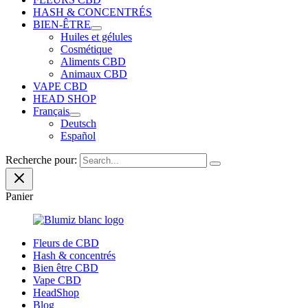
HASH & CONCENTRÉS
BIEN-ÊTRE
Huiles et gélules
Cosmétique
Aliments CBD
Animaux CBD
VAPE CBD
HEAD SHOP
Français
Deutsch
Español
Recherche pour:
Panier
Fleurs de CBD
Hash & concentrés
Bien être CBD
Vape CBD
HeadShop
Blog