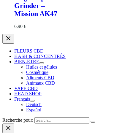
Grinder –
Mission AK47
6,90
€
FLEURS CBD
HASH & CONCENTRÉS
BIEN-ÊTRE
Huiles et gélules
Cosmétique
Aliments CBD
Animaux CBD
VAPE CBD
HEAD SHOP
Français
Deutsch
Español
Recherche pour: