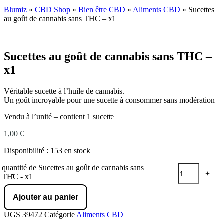
Blumiz
»
CBD Shop
»
Bien être CBD
»
Aliments CBD
»
Sucettes
au goût de cannabis sans THC – x1
Sucettes au goût de cannabis sans THC –
x1
Véritable sucette à l’huile de cannabis.
Un goût incroyable pour une sucette à consommer sans modération
Vendu à l’unité – contient 1 sucette
1,00
€
Disponibilité :
153 en stock
quantité de Sucettes au goût de cannabis sans
-
+
THC - x1
Ajouter au panier
UGS
39472
Catégorie
Aliments CBD