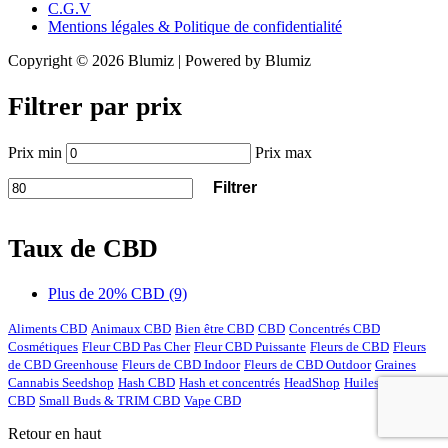
C.G.V
Mentions légales & Politique de confidentialité
Copyright © 2026 Blumiz | Powered by Blumiz
Filtrer par prix
Prix min
Prix max
Filtrer
Taux de CBD
Plus de 20% CBD
(9)
Aliments CBD
Animaux CBD
Bien être CBD
CBD
Concentrés CBD
Cosmétiques
Fleur CBD Pas Cher
Fleur CBD Puissante
Fleurs de CBD
Fleurs
de CBD Greenhouse
Fleurs de CBD Indoor
Fleurs de CBD Outdoor
Graines
Cannabis Seedshop
Hash CBD
Hash et concentrés
HeadShop
Huiles et gélules
CBD
Small Buds & TRIM CBD
Vape CBD
Retour en haut