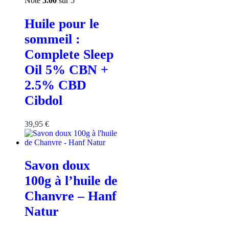
Note
5.00
sur 5
Huile pour le
sommeil :
Complete Sleep
Oil 5% CBN +
2.5% CBD
Cibdol
39,95
€
Savon doux
100g à l’huile de
Chanvre – Hanf
Natur